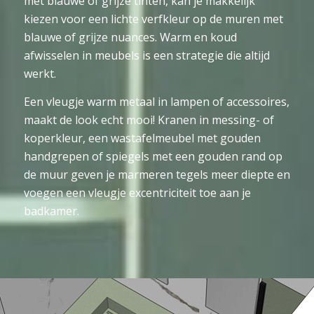
met blauwe of grijze tinten, kan je makkelijk
kiezen voor een lichte verfkleur op de muren met
blauwe of grijze nuances. Warm en koud
afwisselen in meubels is een strategie die altijd
werkt.
Een vleugje warm metaal in lampen of accessoires,
maakt de look echt mooi! Kranen in messing- of
koperkleur, een wastafelmeubel met gouden
handgrepen of spiegels met een gouden rand op
de muur geven je marmeren tegels meer diepte en
voegen een vleugje excentriciteit toe aan je
badkamer.