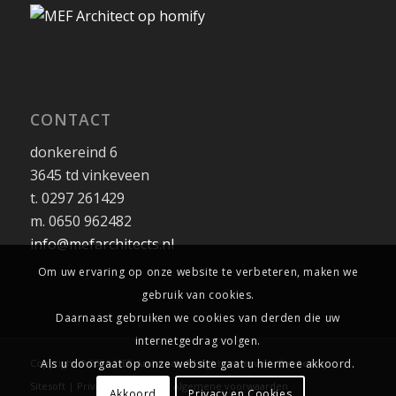
CONTACT
donkereind 6
3645 td vinkeveen
t. 0297 261429
m. 0650 962482
info@mefarchitects.nl
Om uw ervaring op onze website te verbeteren, maken we
gebruik van cookies.
Daarnaast gebruiken we cookies van derden die uw
internetgedrag volgen.
Copyright ©
2026 MEF-Architect. All rights reserved. Created by
Als u doorgaat op onze website gaat u hiermee akkoord.
Sitesoft
|
Privacy
|
Sitemap
|
Algemene voorwaarden
Akkoord
Privacy en Cookies