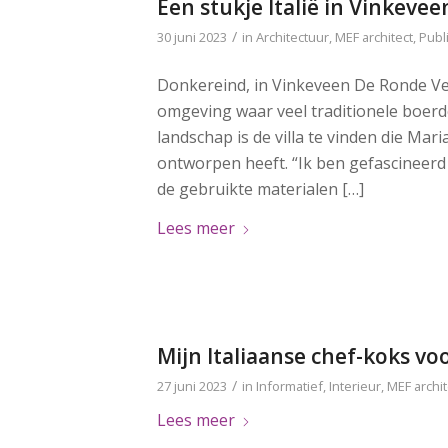
Een stukje Italië in Vinkevee
/
30 juni 2023
in
Architectuur
,
MEF architect
,
Publ
Donkereind, in Vinkeveen De Ronde Ve
omgeving waar veel traditionele boerder
landschap is de villa te vinden die M
ontworpen heeft. “Ik ben gefascineerd
de gebruikte materialen […]
Lees meer
Mijn Italiaanse chef-koks vo
/
27 juni 2023
in
Informatief
,
Interieur
,
MEF archit
Lees meer