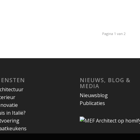
Pagina 1 van 2
IENSTEN
NIEUWS, BLOG &
MEDIA
chitectuur
Nieuwsblog
terieur
Publicaties
novatie
is in Italië?
tvoering
aatkeukens