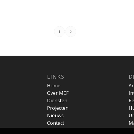
1
2
LINKS
D
Home
Ar
Over MEF
In
Diensten
Re
Projecten
Hu
Nieuws
Ui
Contact
M