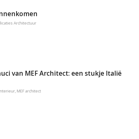
binnenkomen
icaties Architectuur
uci van MEF Architect: een stukje Italië
Interieur
,
MEF architect